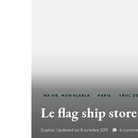
MA VIE, MON BLABLA
PARIS
TRUC DE
Le flag ship stor
Sophie
Updated on
8 octobre 2011
6 commen