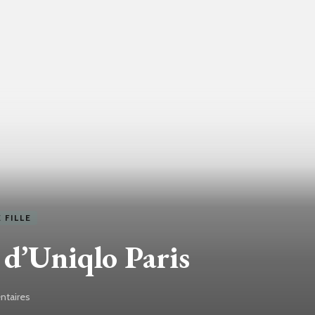
 FILLE
e d’Uniqlo Paris
taires
sur
Le