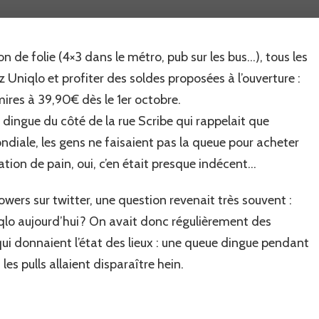
flag
ship
store
de folie (4×3 dans le métro, pub sur les bus…), tous les
d’Uniqlo
Paris
z Uniqlo et profiter des soldes proposées à l’ouverture :
mires à 39,90€ dès le 1er octobre.
dingue du côté de la rue Scribe qui rappelait que
diale, les gens ne faisaient pas la queue pour acheter
ation de pain, oui, c’en était presque indécent…
wers sur twitter, une question revenait très souvent :
niqlo aujourd’hui? On avait donc régulièrement des
ui donnaient l’état des lieux : une queue dingue pendant
s pulls allaient disparaître hein.