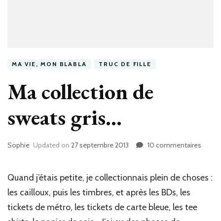
MA VIE, MON BLABLA
TRUC DE FILLE
Ma collection de
sweats gris…
Sophie
Updated on
27 septembre 2013
10 commentaires
sur
Ma
collec
de
Quand j’étais petite, je collectionnais plein de choses :
sweat
les cailloux, puis les timbres, et après les BDs, les
gris…
tickets de métro, les tickets de carte bleue, les tee