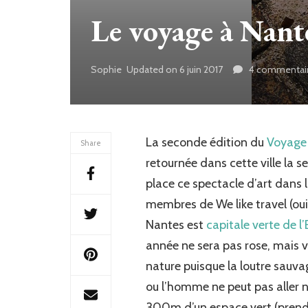
Le voyage à Nante
Sophie
Updated on
6 juin 2017
4 commentai
La seconde édition du
Voyage
Share
retournée dans cette ville la s
place ce spectacle d’art dans l
membres de We like travel (oui, 
Nantes est
capitale verte de l
année ne sera pas rose, mais ver
nature puisque la loutre sauva
ou l’homme ne peut pas alle
300m d’un espace vert (prends