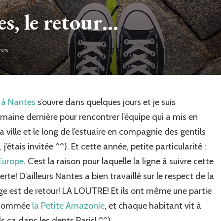
s, le retour…
res
sur
Le
voyage
à
Nantes,
 à Nantes
s’ouvre dans quelques jours et je suis
le
retour…
emaine dernière pour rencontrer l’équipe qui a mis en
a ville et le long de l’estuaire en compagnie des gentils
j’étais invitée ^^). Et cette année, petite particularité :
’Europe
. C’est la raison pour laquelle la ligne à suivre cette
te! D’ailleurs Nantes a bien travaillé sur le respect de la
ge est de retour! LA LOUTRE! Et ils ont même une partie
r nommée
la Petite Amazonie
, et chaque habitant vit à
 ça dans les dents Paris! ^^)