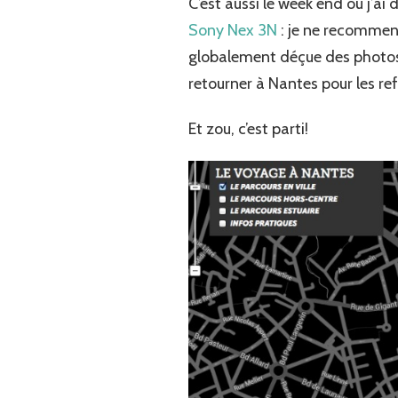
C’est aussi le week end ou j’ai
Sony Nex 3N
: je ne recommence
globalement déçue des photos q
retourner à Nantes pour les ref
Et zou, c’est parti!