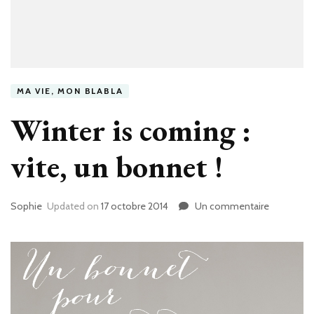
MA VIE, MON BLABLA
Winter is coming :
vite, un bonnet !
Sophie
Updated on
17 octobre 2014
Un commentaire
sur
Winter
is
coming
:
vite,
un
bonnet